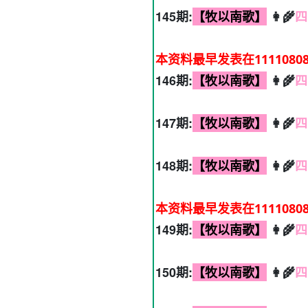
145期:
【牧以南歌】
👩‍🌾
四
本资料最早发表在1111080
146期:
【牧以南歌】
👩‍🌾
四
147期:
【牧以南歌】
👩‍🌾
四
148期:
【牧以南歌】
👩‍🌾
四
本资料最早发表在1111080
149期:
【牧以南歌】
👩‍🌾
四
150期:
【牧以南歌】
👩‍🌾
四