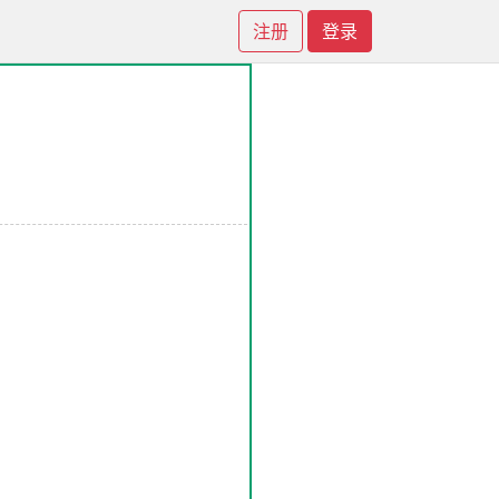
注册
登录