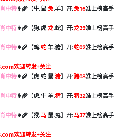
肖中特
👩‍🌾【牛.鼠.
兔
.羊】开:
兔16
准上榜高手
肖中特
👩‍🌾【狗.虎.
龙
.蛇】开:
龙39
准上榜高手
肖中特
👩‍🌾【鸡.
蛇
.羊.猪】开:
蛇02
准上榜高手
8.com欢迎转发+关注
肖中特
👩‍🌾【虎.蛇.鼠.
猪
】开:
猪08
准上榜高手
肖中特
👩‍🌾【虎.牛.羊.
猪
】开:
猪32
准上榜高手
肖中特
👩‍🌾【猴.
马
.鼠.兔】开:
马37
准上榜高手
8.com欢迎转发+关注