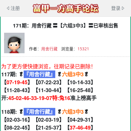
注册
登录
171期：用舍行藏 〓【六组3中3】〓已审核出售
作者
：
用舍行藏
浏览量
：
15321
为了更方便快捷浏览，往期记录已删除！
117期: 🥬
『用舍行藏』
🥬
六组3中3
🥬
【
07-19-45
】【07-22-23】【10-14-33】
【11-28-43】【11-30-44】【16-25-48】
开:
45-02-46-33-19-07特:兔16
准上榜高手
118期: 🥬
『用舍行藏』
🥬
六组3中3
🥬
【02-03-16】【02-03-19】【04-29-31】
【08-22-45】【21-25-37】【
37-46-49
】