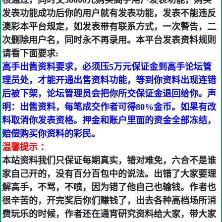
核通过，同时交50000元购买高手用户发表功能，购买
发表功能成功后你的用户就有发表功能，发表不能违反
澳彩本平台规定，如发表带有联系方式，一次警告，二
次删除用户名，同时永不再录用。本平台发表资料规则
请看下面要求:
高手出售资料要求，必须压5万元保证金到高手论坛管
理员处，才能开通出售资料功能，等到你资料出现连错
后被下架，论坛管理员会把你所交保证金退回给你。声
明：出售资料，每笔成交作者可得80%金币。如果有改
料取消你发表资格。押金和账户里面的资金全部冻结，
赔偿购买你资料的彩民。
温馨提示 ：
本站资料我们只保证每期真实，错对难免，六合不是谁
家自己开的，没有百分百包中的说法。出错了大家要理
解高手，不骂，不喷，因为错了他自己也输钱。作者也
很辛苦的，开完奖后你们赚钱了，出去各种高档场所消
费玩乐的时候，作者还在通宵研究资料给大家，带大家