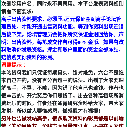
次删除用户名，同时永不再录用。本平台发表资料规则
请看下面要求:
高手出售资料要求，必须压5万元保证金到高手论坛管
理员处，才能开通出售资料功能，等到你资料出现连错
后被下架，论坛管理员会把你所交保证金退回给你。声
明：出售资料，每笔成交作者可得80%金币。如果有改
料取消你发表资格。押金和账户里面的资金全部冻结，
赔偿购买你资料的彩民。
温馨提示 ：
本站资料我们只保证每期真实，错对难免，六合不是谁
家自己开的，没有百分百包中的说法。出错了大家要理
解高手，不骂，不喷，因为错了他自己也输钱。作者也
很辛苦的，开完奖后你们赚钱了，出去各种高档场所消
费玩乐的时候，作者还在通宵研究资料给大家，带大家
发财。所以做人要懂感恩，懂感恩才有福报！
另外也告诫发帖高手，很多购买资料的彩民都是以前输
惨了的彩民朋友，价钱方面尽量定低点，不要在人家伤