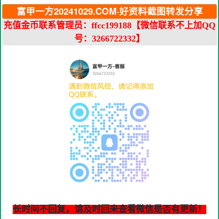
富甲一方20241029.COM·好资料截图转发分享
充值金币联系管理员：ffcc199188【微信联系不上加QQ
号：3266722332】
长时间不回复，请及时回来查看微信是否有更新！