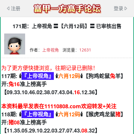
注册
登录
171期：上帝视角 〓【六肖12码】〓 已审核出售
作者
：
上帝视角
浏览量
：
12631
为了更方便快捷浏览，往期记录已删除！
117期: 🕯
『上帝视角』
🕯
六肖12码
🕯【狗鸡蛇鼠
兔
羊】
开:
兔16
准上榜高手
【09.33.10.46.02.38.07.43.04.
16
.12.36】
本资料最早发表在11110808.com欢迎转发+关注
118期: 🕯
『上帝视角』
🕯
六肖12码
🕯【猴虎鸡龙鼠
猪
】
开:
猪08
准上榜高手
【11.35.05.29.10.22.03.27.07.43.
08
.32】