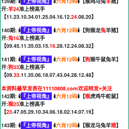
139期: 🕯
『上帝视角』
🕯
六肖12码
🕯【猴鸡马兔
羊
猪】
开:
羊24
准上榜高手
【11.23.10.34.01.25.04.16.12.
24
.08.20】
140期: 🕯
『上帝视角』
🕯
六肖12码
🕯【狗猴龙
兔
羊猪】
开:
兔16
准上榜高手
【09.45.11.35.03.15.
16
.28.12.24.08.32】
141期: 🕯
『上帝视角』
🕯
六肖12码
🕯【
狗
猴牛鼠兔羊】
开:
狗33
准上榜高手
【09.
33
.11.35.06.18.07.43.04.28.12.48】
本资料最早发表在11110808.com欢迎转发+关注
142期: 🕯
『上帝视角』
🕯
六肖12码
🕯【
猴
虎鸡牛蛇鼠】
开:
猴23
准上榜高手
【
23
.47.05.29.10.34.06.18.02.14.07.19】
143期: 🕯
『上帝视角』
🕯
六肖12码
🕯【猴龙马兔羊
猪
】