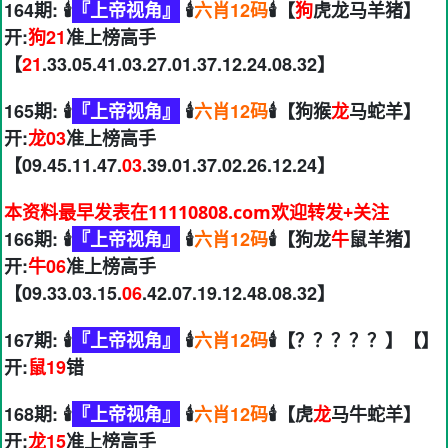
164期: 🕯
『上帝视角』
🕯
六肖12码
🕯【
狗
虎龙马羊猪】
开:
狗21
准上榜高手
【
21
.33.05.41.03.27.01.37.12.24.08.32】
165期: 🕯
『上帝视角』
🕯
六肖12码
🕯【狗猴
龙
马蛇羊】
开:
龙03
准上榜高手
【09.45.11.47.
03
.39.01.37.02.26.12.24】
本资料最早发表在11110808.com欢迎转发+关注
166期: 🕯
『上帝视角』
🕯
六肖12码
🕯【狗龙
牛
鼠羊猪】
开:
牛06
准上榜高手
【09.33.03.15.
06
.42.07.19.12.48.08.32】
167期: 🕯
『上帝视角』
🕯
六肖12码
🕯【？？？？？】【】
开:
鼠19
错
168期: 🕯
『上帝视角』
🕯
六肖12码
🕯【虎
龙
马牛蛇羊】
开:
龙15
准上榜高手