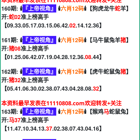
本资料最早发表在11110808.com欢迎转发+关注
160期: 🕯
『上帝视角』
🕯
六肖12码
🕯【狗虎龙牛
蛇
羊】
开:
蛇02
准上榜高手
【09.33.05.17.03.15.06.42.
02
.14.12.36】
161期: 🕯
『上帝视角』
🕯
六肖12码
🕯【马牛鼠兔羊
猪
】
开:
猪08
准上榜高手
【01.25.06.42.07.19.04.28.12.36.
08
.44】
162期: 🕯
『上帝视角』
🕯
六肖12码
🕯【虎牛蛇鼠兔
猪
】
开:
猪32
准上榜高手
【05.41.06.30.02.38.07.43.04.28.08.
32
】
本资料最早发表在11110808.com欢迎转发+关注
163期: 🕯
『上帝视角』
🕯
六肖12码
🕯【猴鸡
马
蛇鼠兔】
开:
马37
准上榜高手
【11.47.10.34.13.
37
.02.38.07.43.04.16】