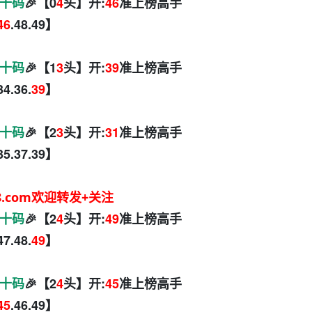
十码
🎉【0
4
头】开:
46
准上榜高手
46
.48.49】
十码
🎉【1
3
头】开:
39
准上榜高手
34.36.
39
】
十码
🎉【2
3
头】开:
31
准上榜高手
.35.37.39】
8.com欢迎转发+关注
十码
🎉【2
4
头】开:
49
准上榜高手
47.48.
49
】
十码
🎉【2
4
头】开:
45
准上榜高手
45
.46.49】