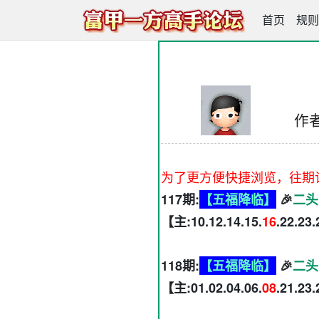
首页
富甲一方高
规则
作
为了更方便快捷浏览，往期
117期:
【五福降临】
🎉
二头
【主:10.12.14.15.
16
.22.23
118期:
【五福降临】
🎉
二头
【主:01.02.04.06.
08
.21.23