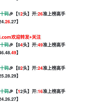
十码
🎉【1
2
头】开:
26
准上榜高手
24.
26
.27】
8.com欢迎转发+关注
十码
🎉【0
4
头】开:
49
准上榜高手
46.48.
49
】
十码
🎉【0
2
头】开:
24
准上榜高手
25.28.29】
十码
🎉【
1
2头】开:
16
准上榜高手
.24.26.27】