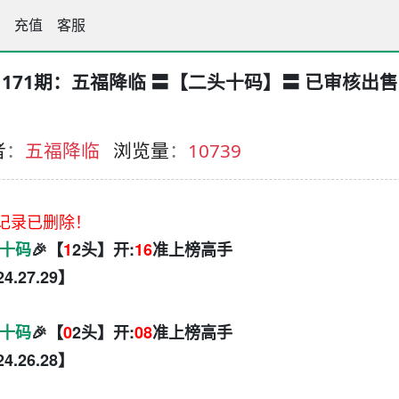
手论坛
充值
客服
171期：五福降临 〓【二头十码】〓 已审核出售
者
：
五福降临
浏览量
：
10739
记录已删除！
十码
🎉【
1
2头】开:
16
准上榜高手
.24.27.29】
十码
🎉【
0
2头】开:
08
准上榜高手
.24.26.28】