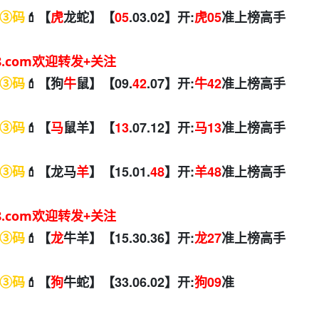
③码
💄【
虎
龙蛇】【
05
.03.02】开:
虎05
准上榜高手
8.com欢迎转发+关注
③码
💄【狗
牛
鼠】【09.
42
.07】开:
牛42
准上榜高手
③码
💄【
马
鼠羊】【
13
.07.12】开:
马13
准上榜高手
③码
💄【龙马
羊
】【15.01.
48
】开:
羊48
准上榜高手
8.com欢迎转发+关注
③码
💄【
龙
牛羊】【15.30.36】开:
龙27
准上榜高手
③码
💄【
狗
牛蛇】【33.06.02】开:
狗09
准