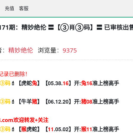
手论坛
充值
客服
171期：精妙绝伦 〓【③肖③码】〓 已审核出
者
：
精妙绝伦
浏览量
：
9375
记录已删除！
③码
💄【虎蛇
兔
】【05.38.
16
】开:
兔16
准上榜高手
③码
💄【牛羊
猪
】【06.12.20】开:
猪08
准上榜高手
8.com欢迎转发+关注
③码
💄【
猴
虎蛇】【
11
.05.02】开:
猴11
准上榜高手