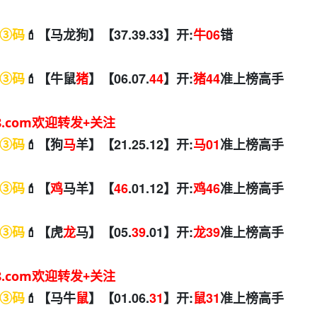
③码
💄【马龙狗】【37.39.33】开:
牛06
错
③码
💄【牛鼠
猪
】【06.07.
44
】开:
猪44
准上榜高手
8.com欢迎转发+关注
③码
💄【狗
马
羊】【21.25.12】开:
马01
准上榜高手
③码
💄【
鸡
马羊】【
46
.01.12】开:
鸡46
准上榜高手
③码
💄【虎
龙
马】【05.
39
.01】开:
龙39
准上榜高手
8.com欢迎转发+关注
③码
💄【马牛
鼠
】【01.06.
31
】开:
鼠31
准上榜高手