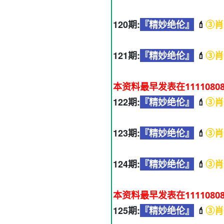
120期:
『精妙绝伦』
💄
③肖
121期:
『精妙绝伦』
💄
③肖
本资料最早发表在1111080
122期:
『精妙绝伦』
💄
③肖
123期:
『精妙绝伦』
💄
③肖
124期:
『精妙绝伦』
💄
③肖
本资料最早发表在1111080
125期:
『精妙绝伦』
💄
③肖