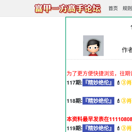
首页
富甲一方高
规则
作
为了更方便快捷浏览，往期
117期:
『精妙绝伦』
💄
③肖
118期:
『精妙绝伦』
💄
③肖
本资料最早发表在1111080
119期:
『精妙绝伦』
💄
③肖