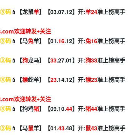
③码
💄【龙鼠
羊
】【03.07.12】开:
羊24
准上榜高手
8.com欢迎转发+关注
③码
💄【马
兔
羊】【01.
16
.12】开:
兔16
准上榜高手
③码
💄【
狗
龙马】【
33
.27.01】开:
狗33
准上榜高手
③码
💄【
猴
蛇羊】【
23
.14.12】开:
猴23
准上榜高手
8.com欢迎转发+关注
③码
💄【狗鸡
猪
】【09.10.
44
】开:
猪44
准上榜高手
③码
💄【马
鼠
羊】【01.
43
.48】开:
鼠43
准上榜高手