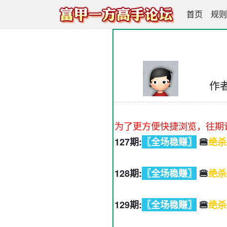
首页
富甲一方高
规则
作
为了更方便快捷浏览，往期
127期:
〖全场稳赚〗
🍔
绝杀
128期:
〖全场稳赚〗
🍔
绝杀
129期:
〖全场稳赚〗
🍔
绝杀