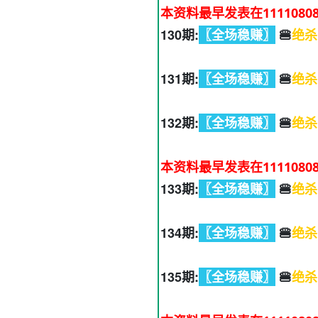
本资料最早发表在1111080
130期:
〖全场稳赚〗
🍔
绝杀
131期:
〖全场稳赚〗
🍔
绝杀
132期:
〖全场稳赚〗
🍔
绝杀
本资料最早发表在1111080
133期:
〖全场稳赚〗
🍔
绝杀
134期:
〖全场稳赚〗
🍔
绝杀
135期:
〖全场稳赚〗
🍔
绝杀