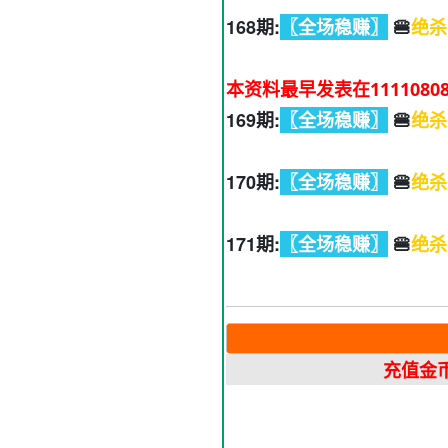
168期:
〖全场稳赚〗
🍔
绝杀
本资料最早发表在1111080
169期:
〖全场稳赚〗
🍔
绝杀
170期:
〖全场稳赚〗
🍔
绝杀
171期:
〖全场稳赚〗
🍔
绝杀
充值金币