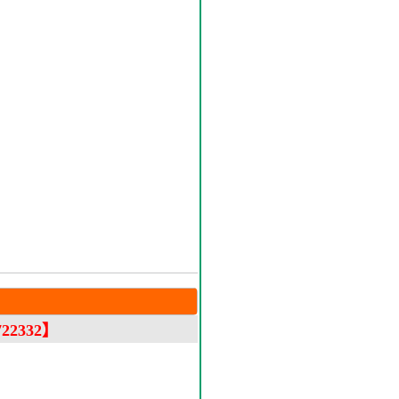
2332】