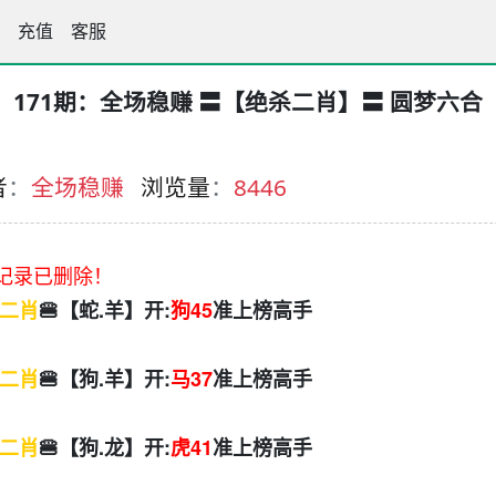
手论坛
充值
客服
171期：全场稳赚 〓【绝杀二肖】〓 圆梦六合
者
：
全场稳赚
浏览量
：
8446
记录已删除！
二肖
🍔【蛇.羊】开:
狗45
准上榜高手
二肖
🍔【狗.羊】开:
马37
准上榜高手
二肖
🍔【狗.龙】开:
虎41
准上榜高手