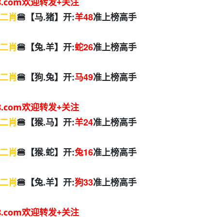
8.com欢迎转发+关注
二肖
🍔【马.猪】开:
羊48
准上榜高手
二肖
🍔【兔.羊】开:
蛇26
准上榜高手
二肖
🍔【狗.兔】开:
马49
准上榜高手
8.com欢迎转发+关注
二肖
🍔【猴.马】开:
羊24
准上榜高手
二肖
🍔【猴.蛇】开:
兔16
准上榜高手
二肖
🍔【兔.羊】开:
狗33
准上榜高手
8.com欢迎转发+关注