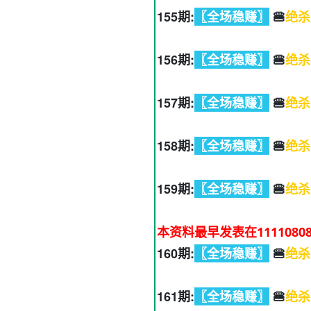
155期:
〖全场稳赚〗
🍔
绝杀
156期:
〖全场稳赚〗
🍔
绝杀
157期:
〖全场稳赚〗
🍔
绝杀
158期:
〖全场稳赚〗
🍔
绝杀
159期:
〖全场稳赚〗
🍔
绝杀
本资料最早发表在1111080
160期:
〖全场稳赚〗
🍔
绝杀
161期:
〖全场稳赚〗
🍔
绝杀