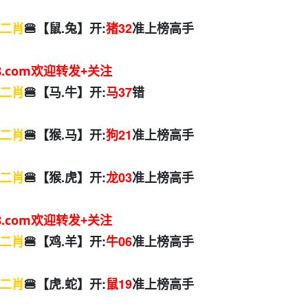
二肖
🍔【鼠.兔】开:
猪32
准上榜高手
8.com欢迎转发+关注
二肖
🍔【马.牛】开:
马37
错
二肖
🍔【猴.马】开:
狗21
准上榜高手
二肖
🍔【猴.虎】开:
龙03
准上榜高手
8.com欢迎转发+关注
二肖
🍔【鸡.羊】开:
牛06
准上榜高手
二肖
🍔【虎.蛇】开:
鼠19
准上榜高手