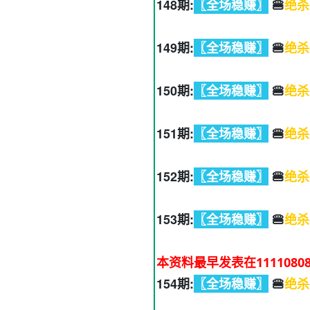
148期:
〖全场稳赚〗
🍔
绝杀
149期:
〖全场稳赚〗
🍔
绝杀
150期:
〖全场稳赚〗
🍔
绝杀
151期:
〖全场稳赚〗
🍔
绝杀
152期:
〖全场稳赚〗
🍔
绝杀
153期:
〖全场稳赚〗
🍔
绝杀
本资料最早发表在1111080
154期:
〖全场稳赚〗
🍔
绝杀