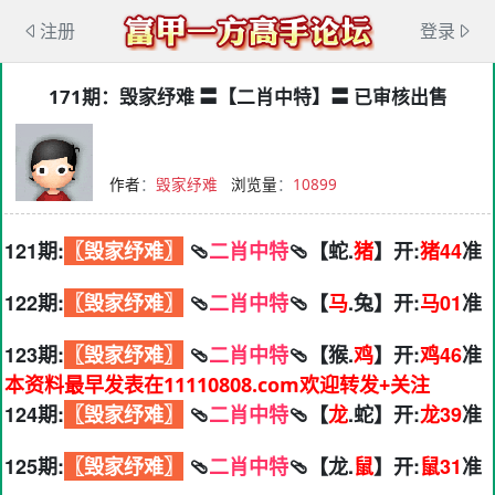
注册
登录
171期：毁家纾难 〓【二肖中特】〓 已审核出售
作者
：
毁家纾难
浏览量
：
10899
121期:
〖毁家纾难〗
🩴
二肖中特
🩴【蛇.
猪
】开:
猪44
准
122期:
〖毁家纾难〗
🩴
二肖中特
🩴【
马
.兔】开:
马01
准
123期:
〖毁家纾难〗
🩴
二肖中特
🩴【猴.
鸡
】开:
鸡46
准
本资料最早发表在11110808.com欢迎转发+关注
124期:
〖毁家纾难〗
🩴
二肖中特
🩴【
龙
.蛇】开:
龙39
准
125期:
〖毁家纾难〗
🩴
二肖中特
🩴【龙.
鼠
】开:
鼠31
准