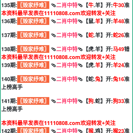
135期:
〖毁家纾难〗
🩴
二肖中特
🩴【
牛
.羊】开:
牛30
准
本资料最早发表在11110808.com欢迎转发+关注
136期:
〖毁家纾难〗
🩴
二肖中特
🩴【鼠.
羊
】开:
羊48
准
137期:
〖毁家纾难〗
🩴
二肖中特
🩴【
蛇
.羊】开:
蛇26
准
138期:
〖毁家纾难〗
🩴
二肖中特
🩴【虎.羊】开:
马49
错
本资料最早发表在11110808.com欢迎转发+关注
139期:
〖毁家纾难〗
🩴
二肖中特
🩴【虎.
羊
】开:
羊24
准
140期:
〖毁家纾难〗
🩴
二肖中特
🩴【蛇.
兔
】开:
兔16
准
上榜高手
141期:
〖毁家纾难〗
🩴
二肖中特
🩴【
狗
.蛇】开:
狗33
准
上榜高手
本资料最早发表在11110808.com欢迎转发+关注
142期:
〖毁家纾难〗
🩴
二肖中特
🩴【
猴
.鸡】开:
猴23
准