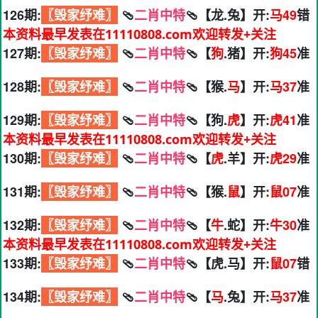
126期:
〖毁家纾难〗
🩴
二肖中特
🩴【龙.兔】开:
马49
错
本资料最早发表在11110808.com欢迎转发+关注
127期:
〖毁家纾难〗
🩴
二肖中特
🩴【
狗
.猪】开:
狗45
准
128期:
〖毁家纾难〗
🩴
二肖中特
🩴【猴.
马
】开:
马37
准
129期:
〖毁家纾难〗
🩴
二肖中特
🩴【狗.
虎
】开:
虎41
准
本资料最早发表在11110808.com欢迎转发+关注
130期:
〖毁家纾难〗
🩴
二肖中特
🩴【
虎
.羊】开:
虎29
准
131期:
〖毁家纾难〗
🩴
二肖中特
🩴【猴.
鼠
】开:
鼠07
准
132期:
〖毁家纾难〗
🩴
二肖中特
🩴【
牛
.蛇】开:
牛30
准
本资料最早发表在11110808.com欢迎转发+关注
133期:
〖毁家纾难〗
🩴
二肖中特
🩴【虎.马】开:
鼠07
错
134期:
〖毁家纾难〗
🩴
二肖中特
🩴【
马
.兔】开:
马37
准