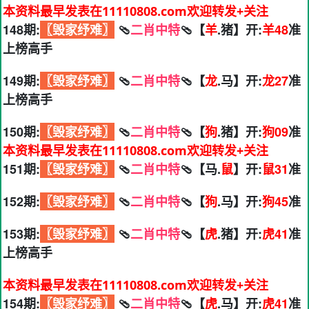
本资料最早发表在11110808.com欢迎转发+关注
148期:
〖毁家纾难〗
🩴
二肖中特
🩴【
羊
.猪】开:
羊48
准
上榜高手
149期:
〖毁家纾难〗
🩴
二肖中特
🩴【
龙
.马】开:
龙27
准
上榜高手
150期:
〖毁家纾难〗
🩴
二肖中特
🩴【
狗
.猪】开:
狗09
准
本资料最早发表在11110808.com欢迎转发+关注
151期:
〖毁家纾难〗
🩴
二肖中特
🩴【马.
鼠
】开:
鼠31
准
152期:
〖毁家纾难〗
🩴
二肖中特
🩴【
狗
.马】开:
狗45
准
153期:
〖毁家纾难〗
🩴
二肖中特
🩴【
虎
.猪】开:
虎41
准
上榜高手
本资料最早发表在11110808.com欢迎转发+关注
154期:
〖毁家纾难〗
🩴
二肖中特
🩴【
虎
.马】开:
虎41
准