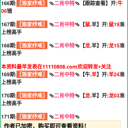
166期:
〖毁家纾难〗
🩴
二肖中特
🩴【跟踪查看】开:
牛
06
错
167期:
〖毁家纾难〗
🩴
二肖中特
🩴【
鼠
.羊】开:
鼠19
准
上榜高手
168期:
〖毁家纾难〗
🩴
二肖中特
🩴【
龙
.羊】开:
龙15
准
上榜高手
本资料最早发表在11110808.com欢迎转发+关注
169期:
〖毁家纾难〗
🩴
二肖中特
🩴【牛.
羊
】开:
羊24
准
上榜高手
170期:
〖毁家纾难〗
🩴
二肖中特
🩴【
龙
.羊】开:
龙03
准
上榜高手
171期:
〖毁家纾难〗
🩴
二肖中特
🩴
作者已加密，购买即可查看资料！