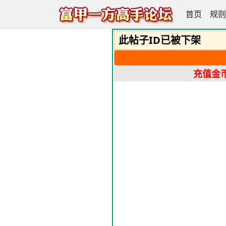
首页
富甲一方高
规则
此帖子ID已被下架
充值金币