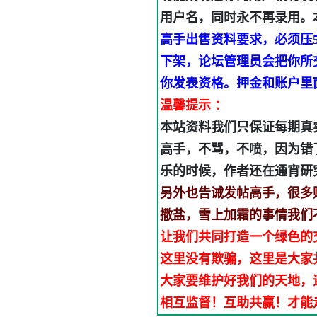
用户名，同时永不再录用。
高手出售资料要求，必须压
下架，论坛管理员会把你所
你发表资格。押金和账户里
温馨提示 ：
本站资料我们只保证每期真
高手，不骂，不喷，因为错
乐的时候，作者还在通宵研
另外也告诫发帖高手，很多
撒盐，雪上加霜的事情我们
让我们共同打造一个绿色的
这里没有欺骗，这里是大家
大家要维护好我们的天地，
相互监督！互助共赢！才能