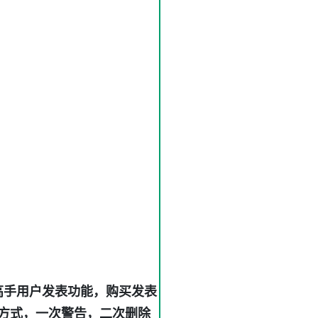
高手用户发表功能，购买发表
方式，一次警告，二次删除