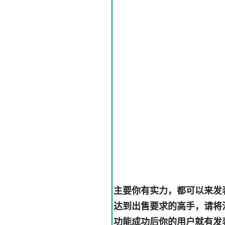
主要你有实力，都可以来发
达到出售要求的高手，请将
功能成功后你的用户就有发