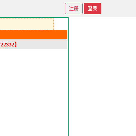
注册
登录
2332】