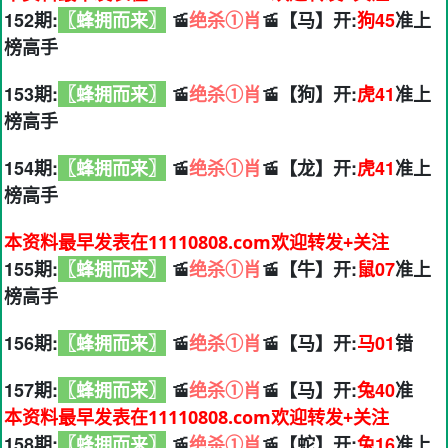
152期:
〖蜂拥而来〗
🚡
绝杀①肖
🚡【马】开:
狗45
准上
榜高手
153期:
〖蜂拥而来〗
🚡
绝杀①肖
🚡【狗】开:
虎41
准上
榜高手
154期:
〖蜂拥而来〗
🚡
绝杀①肖
🚡【龙】开:
虎41
准上
榜高手
本资料最早发表在11110808.com欢迎转发+关注
155期:
〖蜂拥而来〗
🚡
绝杀①肖
🚡【牛】开:
鼠07
准上
榜高手
156期:
〖蜂拥而来〗
🚡
绝杀①肖
🚡【马】开:
马01
错
157期:
〖蜂拥而来〗
🚡
绝杀①肖
🚡【马】开:
兔40
准
本资料最早发表在11110808.com欢迎转发+关注
158期:
〖蜂拥而来〗
🚡
绝杀①肖
🚡【蛇】开:
兔16
准上