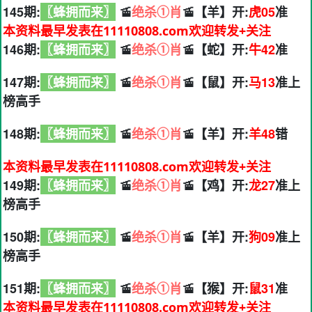
145期:
〖蜂拥而来〗
🚡
绝杀①肖
🚡【羊】开:
虎05
准
本资料最早发表在11110808.com欢迎转发+关注
146期:
〖蜂拥而来〗
🚡
绝杀①肖
🚡【蛇】开:
牛42
准
147期:
〖蜂拥而来〗
🚡
绝杀①肖
🚡【鼠】开:
马13
准上
榜高手
148期:
〖蜂拥而来〗
🚡
绝杀①肖
🚡【羊】开:
羊48
错
本资料最早发表在11110808.com欢迎转发+关注
149期:
〖蜂拥而来〗
🚡
绝杀①肖
🚡【鸡】开:
龙27
准上
榜高手
150期:
〖蜂拥而来〗
🚡
绝杀①肖
🚡【羊】开:
狗09
准上
榜高手
151期:
〖蜂拥而来〗
🚡
绝杀①肖
🚡【猴】开:
鼠31
准
本资料最早发表在11110808.com欢迎转发+关注