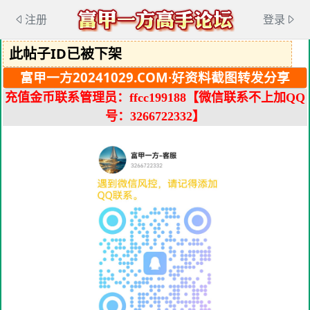
注册
登录
此帖子ID已被下架
富甲一方20241029.COM·好资料截图转发分享
充值金币联系管理员：ffcc199188【微信联系不上加QQ
号：3266722332】