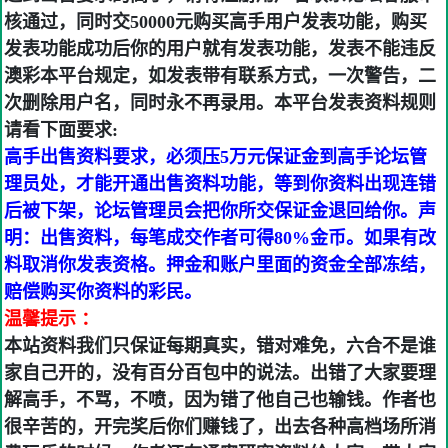
核通过，同时交50000元购买高手用户发表功能，购买
发表功能成功后你的用户就有发表功能，发表不能违反
澳彩本平台规定，如发表带有联系方式，一次警告，二
次删除用户名，同时永不再录用。本平台发表资料规则
请看下面要求:
高手出售资料要求，必须压5万元保证金到高手论坛管
理员处，才能开通出售资料功能，等到你资料出现连错
后被下架，论坛管理员会把你所交保证金退回给你。声
明：出售资料，每笔成交作者可得80%金币。如果有改
料取消你发表资格。押金和账户里面的资金全部冻结，
赔偿购买你资料的彩民。
温馨提示 ：
本站资料我们只保证每期真实，错对难免，六合不是谁
家自己开的，没有百分百包中的说法。出错了大家要理
解高手，不骂，不喷，因为错了他自己也输钱。作者也
很辛苦的，开完奖后你们赚钱了，出去各种高档场所消