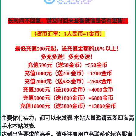
长时间不回复，请及时回来查看微信是否有更新！
（货币汇率：1人民币=1金币）
最低充值500元起，送充值金额的10%以上！
多充多送！多充多送！
充值500元（送50金币）=550金币
充值1000元（送200金币）=1200金币
充值2000元（送688金币）=2688金币
充值3000元（送1000金币）=4000金币
充值5000元（送1800金币）=6800金币
充值10000元（送3800金币）=13800金币
主要你有实力，都可以来发表,本站大量邀请五湖四海高
手来本站发表。
达到出售要求的高手，请将注册用户名联系论坛客服审