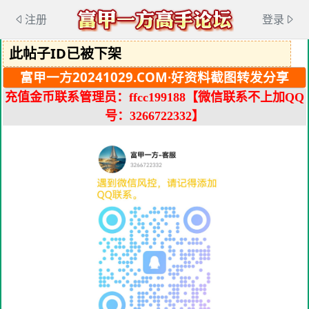
注册
登录
此帖子ID已被下架
富甲一方20241029.COM·好资料截图转发分享
充值金币联系管理员：ffcc199188【微信联系不上加QQ
号：3266722332】