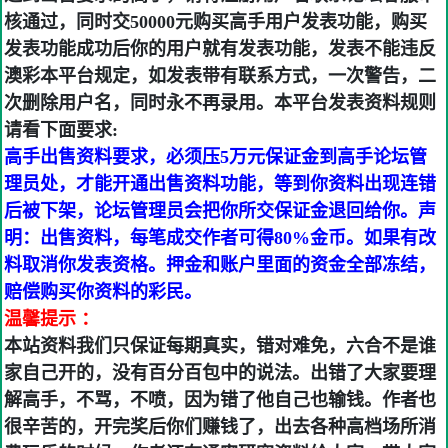
核通过，同时交50000元购买高手用户发表功能，购买
发表功能成功后你的用户就有发表功能，发表不能违反
澳彩本平台规定，如发表带有联系方式，一次警告，二
次删除用户名，同时永不再录用。本平台发表资料规则
请看下面要求:
高手出售资料要求，必须压5万元保证金到高手论坛管
理员处，才能开通出售资料功能，等到你资料出现连错
后被下架，论坛管理员会把你所交保证金退回给你。声
明：出售资料，每笔成交作者可得80%金币。如果有改
料取消你发表资格。押金和账户里面的资金全部冻结，
赔偿购买你资料的彩民。
温馨提示 ：
本站资料我们只保证每期真实，错对难免，六合不是谁
家自己开的，没有百分百包中的说法。出错了大家要理
解高手，不骂，不喷，因为错了他自己也输钱。作者也
很辛苦的，开完奖后你们赚钱了，出去各种高档场所消