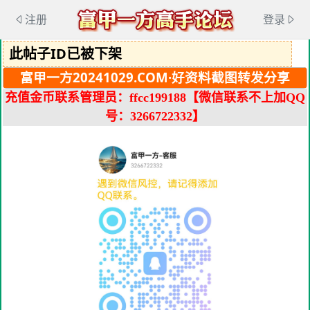
注册
登录
此帖子ID已被下架
富甲一方20241029.COM·好资料截图转发分享
充值金币联系管理员：ffcc199188【微信联系不上加QQ
号：3266722332】