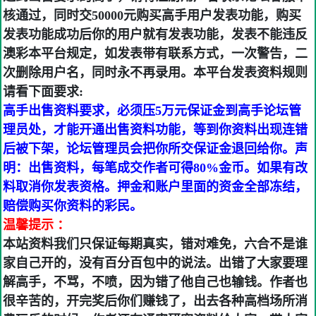
核通过，同时交50000元购买高手用户发表功能，购买
发表功能成功后你的用户就有发表功能，发表不能违反
澳彩本平台规定，如发表带有联系方式，一次警告，二
次删除用户名，同时永不再录用。本平台发表资料规则
请看下面要求:
高手出售资料要求，必须压5万元保证金到高手论坛管
理员处，才能开通出售资料功能，等到你资料出现连错
后被下架，论坛管理员会把你所交保证金退回给你。声
明：出售资料，每笔成交作者可得80%金币。如果有改
料取消你发表资格。押金和账户里面的资金全部冻结，
赔偿购买你资料的彩民。
温馨提示 ：
本站资料我们只保证每期真实，错对难免，六合不是谁
家自己开的，没有百分百包中的说法。出错了大家要理
解高手，不骂，不喷，因为错了他自己也输钱。作者也
很辛苦的，开完奖后你们赚钱了，出去各种高档场所消