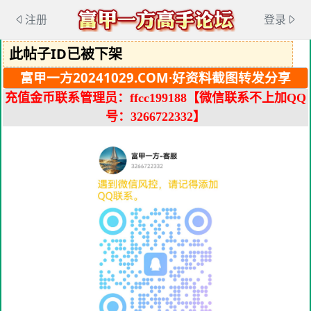
注册
登录
此帖子ID已被下架
富甲一方20241029.COM·好资料截图转发分享
充值金币联系管理员：ffcc199188【微信联系不上加QQ
号：3266722332】