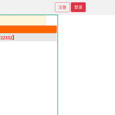
注册
登录
2332】