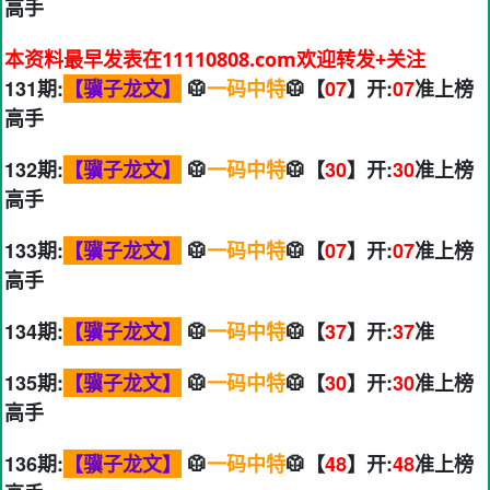
高手
本资料最早发表在11110808.com欢迎转发+关注
131期:
【骥子龙文】
🥼
一码中特
🥼【
07
】开:
07
准上榜
高手
132期:
【骥子龙文】
🥼
一码中特
🥼【
30
】开:
30
准上榜
高手
133期:
【骥子龙文】
🥼
一码中特
🥼【
07
】开:
07
准上榜
高手
134期:
【骥子龙文】
🥼
一码中特
🥼【
37
】开:
37
准
135期:
【骥子龙文】
🥼
一码中特
🥼【
30
】开:
30
准上榜
高手
136期:
【骥子龙文】
🥼
一码中特
🥼【
48
】开:
48
准上榜