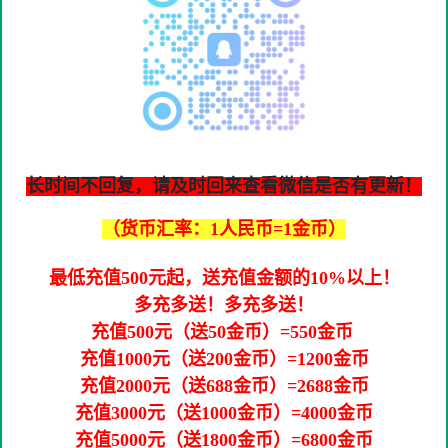
长时间不回复，请及时回来查看微信是否有更新！
（货币汇率：1人民币=1金币）
最低充值500元起，送充值金额的10%以上！
多充多送！多充多送！
充值500元（送50金币）=550金币
充值1000元（送200金币）=1200金币
充值2000元（送688金币）=2688金币
充值3000元（送1000金币）=4000金币
充值5000元（送1800金币）=6800金币