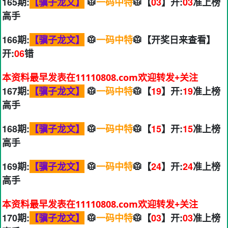
165期:
【骥子龙文】
🥼
一码中特
🥼【
03
】开:
03
准上榜
高手
166期:
【骥子龙文】
🥼
一码中特
🥼【开奖日来查看】
开:
06
错
本资料最早发表在11110808.com欢迎转发+关注
167期:
【骥子龙文】
🥼
一码中特
🥼【
19
】开:
19
准上榜
高手
168期:
【骥子龙文】
🥼
一码中特
🥼【
15
】开:
15
准上榜
高手
169期:
【骥子龙文】
🥼
一码中特
🥼【
24
】开:
24
准上榜
高手
本资料最早发表在11110808.com欢迎转发+关注
170期:
【骥子龙文】
🥼
一码中特
🥼【
03
】开:
03
准上榜