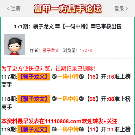
注册
登录
171期：骥子龙文 〓【一码中特】〓已审核出售
作者
：
骥子龙文
浏览量
：
17278
为了更方便快捷浏览，往期记录已删除！
117期:
【骥子龙文】
🥼
一码中特
🥼【
16
】开:
16
准上榜
高手
118期:
【骥子龙文】
🥼
一码中特
🥼【
08
】开:
08
准上榜
高手
本资料最早发表在11110808.com欢迎转发+关注
119期:
【骥子龙文】
🥼
一码中特
🥼【
11
】开:
11
准上榜