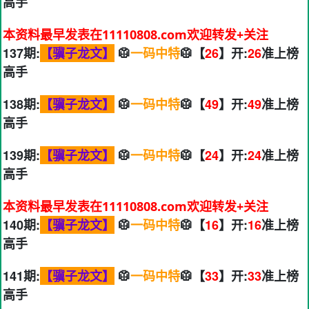
高手
本资料最早发表在11110808.com欢迎转发+关注
137期:
【骥子龙文】
🥼
一码中特
🥼【
26
】开:
26
准上榜
高手
138期:
【骥子龙文】
🥼
一码中特
🥼【
49
】开:
49
准上榜
高手
139期:
【骥子龙文】
🥼
一码中特
🥼【
24
】开:
24
准上榜
高手
本资料最早发表在11110808.com欢迎转发+关注
140期:
【骥子龙文】
🥼
一码中特
🥼【
16
】开:
16
准上榜
高手
141期:
【骥子龙文】
🥼
一码中特
🥼【
33
】开:
33
准上榜
高手