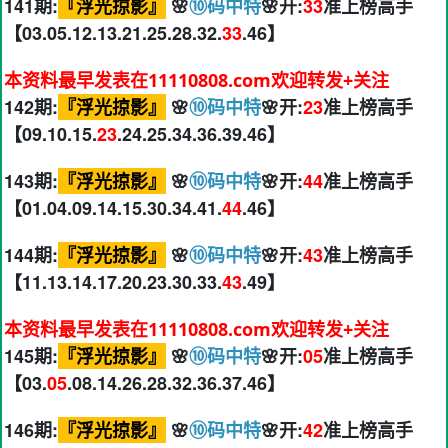
141期:
『浮光掠影』
🌸
⑩码中特
🌸开:
33
准上榜高手
【03.05.12.13.21.25.28.32.
33
.46】
本资料最早发表在11110808.com欢迎转发+关注
142期:
『浮光掠影』
🌸
⑩码中特
🌸开:
23
准上榜高手
【09.10.15.
23
.24.25.34.36.39.46】
143期:
『浮光掠影』
🌸
⑩码中特
🌸开:
44
准上榜高手
【01.04.09.14.15.30.34.41.
44
.46】
144期:
『浮光掠影』
🌸
⑩码中特
🌸开:
43
准上榜高手
【11.13.14.17.20.23.30.33.
43
.49】
本资料最早发表在11110808.com欢迎转发+关注
145期:
『浮光掠影』
🌸
⑩码中特
🌸开:
05
准上榜高手
【03.
05
.08.14.26.28.32.36.37.46】
146期:
『浮光掠影』
🌸
⑩码中特
🌸开:
42
准上榜高手