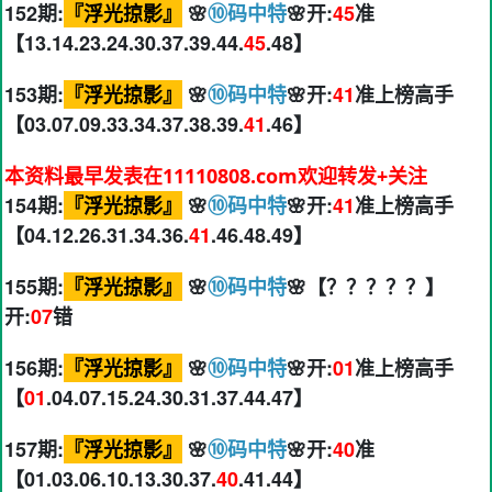
152期:
『浮光掠影』
🌸
⑩码中特
🌸开:
45
准
【13.14.23.24.30.37.39.44.
45
.48】
153期:
『浮光掠影』
🌸
⑩码中特
🌸开:
41
准上榜高手
【03.07.09.33.34.37.38.39.
41
.46】
本资料最早发表在11110808.com欢迎转发+关注
154期:
『浮光掠影』
🌸
⑩码中特
🌸开:
41
准上榜高手
【04.12.26.31.34.36.
41
.46.48.49】
155期:
『浮光掠影』
🌸
⑩码中特
🌸【？？？？？】
开:
07
错
156期:
『浮光掠影』
🌸
⑩码中特
🌸开:
01
准上榜高手
【
01
.04.07.15.24.30.31.37.44.47】
157期:
『浮光掠影』
🌸
⑩码中特
🌸开:
40
准
【01.03.06.10.13.30.37.
40
.41.44】