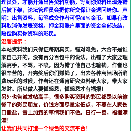
理员处，才能开通出售资料功能，等到你资料出现连错
后被下架，论坛管理员会把你所交保证金退回给你。声
明：出售资料，每笔成交作者可得80%金币。如果有改
料取消你发表资格。押金和账户里面的资金全部冻结，
赔偿购买你资料的彩民。
温馨提示 ：
本站资料我们只保证每期真实，错对难免，六合不是谁
家自己开的，没有百分百包中的说法。出错了大家要理
解高手，不骂，不喷，因为错了他自己也输钱。作者也
很辛苦的，开完奖后你们赚钱了，出去各种高档场所消
费玩乐的时候，作者还在通宵研究资料给大家，带大家
发财。所以做人要懂感恩，懂感恩才有福报！
另外也告诫发帖高手，很多购买资料的彩民都是以前输
惨了的彩民朋友，价钱方面尽量定低点，不要在人家伤
口撒盐，雪上加霜的事情我们不做。日行一善，福报满
满！
让我们共同打造一个绿色的交流平台！