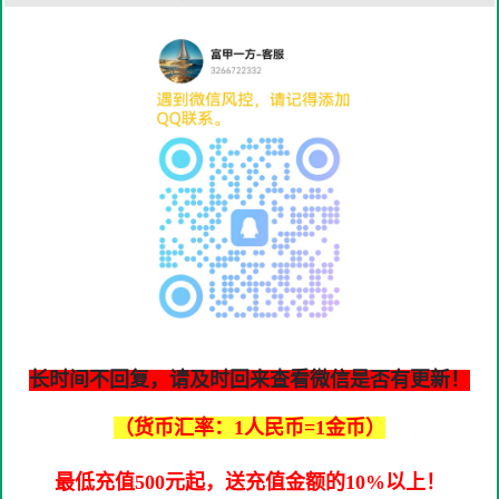
长时间不回复，请及时回来查看微信是否有更新！
（货币汇率：1人民币=1金币）
最低充值500元起，送充值金额的10%以上！