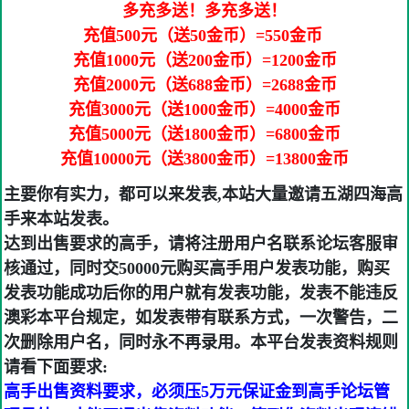
多充多送！多充多送！
充值500元（送50金币）=550金币
充值1000元（送200金币）=1200金币
充值2000元（送688金币）=2688金币
充值3000元（送1000金币）=4000金币
充值5000元（送1800金币）=6800金币
充值10000元（送3800金币）=13800金币
主要你有实力，都可以来发表,本站大量邀请五湖四海高
手来本站发表。
达到出售要求的高手，请将注册用户名联系论坛客服审
核通过，同时交50000元购买高手用户发表功能，购买
发表功能成功后你的用户就有发表功能，发表不能违反
澳彩本平台规定，如发表带有联系方式，一次警告，二
次删除用户名，同时永不再录用。本平台发表资料规则
请看下面要求:
高手出售资料要求，必须压5万元保证金到高手论坛管