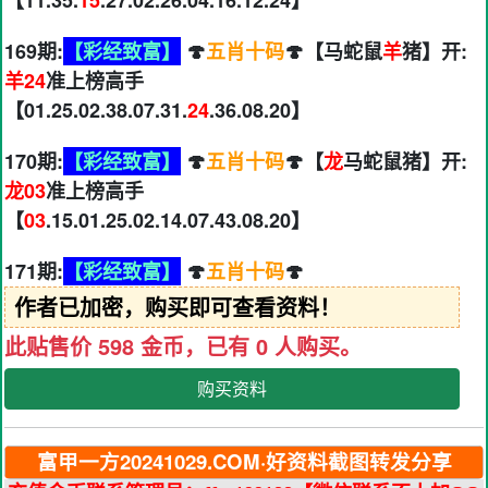
【11.35.
15
.27.02.26.04.16.12.24】
169期:
【彩经致富】
🍄
五肖十码
🍄【马蛇鼠
羊
猪】开:
羊24
准上榜高手
【01.25.02.38.07.31.
24
.36.08.20】
170期:
【彩经致富】
🍄
五肖十码
🍄【
龙
马蛇鼠猪】开:
龙03
准上榜高手
【
03
.15.01.25.02.14.07.43.08.20】
171期:
【彩经致富】
🍄
五肖十码
🍄
作者已加密，购买即可查看资料！
此贴售价 598 金币，已有 0 人购买。
购买资料
富甲一方20241029.COM·好资料截图转发分享