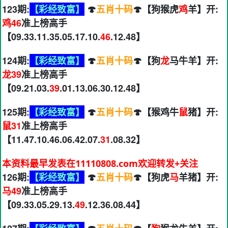
123期:
【彩经致富】
🍄
五肖十码
🍄【狗猴虎
鸡
羊】开:
鸡46
准上榜高手
【09.33.11.35.05.17.10.
46
.12.48】
124期:
【彩经致富】
🍄
五肖十码
🍄【狗
龙
马牛羊】开:
龙39
准上榜高手
【09.21.03.
39
.01.13.06.30.12.48】
125期:
【彩经致富】
🍄
五肖十码
🍄【猴鸡牛
鼠
猪】开:
鼠31
准上榜高手
【11.47.10.46.06.42.07.
31
.08.32】
本资料最早发表在11110808.com欢迎转发+关注
126期:
【彩经致富】
🍄
五肖十码
🍄【狗虎
马
羊猪】开:
马49
准上榜高手
【09.33.05.29.13.
49
.12.36.08.44】