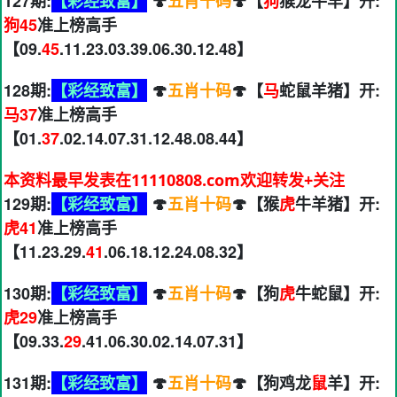
127期:
【彩经致富】
🍄
五肖十码
🍄【
狗
猴龙牛羊】开:
狗45
准上榜高手
【09.
45
.11.23.03.39.06.30.12.48】
128期:
【彩经致富】
🍄
五肖十码
🍄【
马
蛇鼠羊猪】开:
马37
准上榜高手
【01.
37
.02.14.07.31.12.48.08.44】
本资料最早发表在11110808.com欢迎转发+关注
129期:
【彩经致富】
🍄
五肖十码
🍄【猴
虎
牛羊猪】开:
虎41
准上榜高手
【11.23.29.
41
.06.18.12.24.08.32】
130期:
【彩经致富】
🍄
五肖十码
🍄【狗
虎
牛蛇鼠】开:
虎29
准上榜高手
【09.33.
29
.41.06.30.02.14.07.31】
131期:
【彩经致富】
🍄
五肖十码
🍄【狗鸡龙
鼠
羊】开: