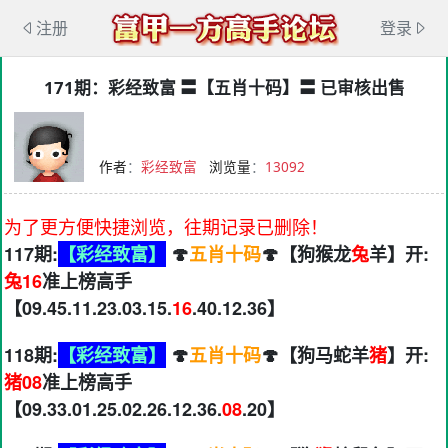
注册
登录
171期：彩经致富 〓【五肖十码】〓 已审核出售
作者
：
彩经致富
浏览量
：
13092
为了更方便快捷浏览，往期记录已删除！
117期:
【彩经致富】
🍄
五肖十码
🍄【狗猴龙
兔
羊】开:
兔16
准上榜高手
【09.45.11.23.03.15.
16
.40.12.36】
118期:
【彩经致富】
🍄
五肖十码
🍄【狗马蛇羊
猪
】开:
猪08
准上榜高手
【09.33.01.25.02.26.12.36.
08
.20】