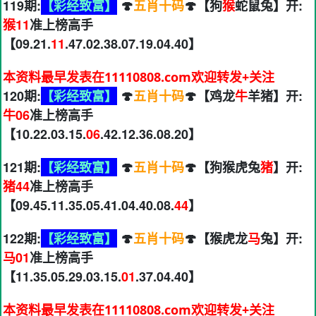
119期:
【彩经致富】
🍄
五肖十码
🍄【狗
猴
蛇鼠兔】开:
猴11
准上榜高手
【09.21.
11
.47.02.38.07.19.04.40】
本资料最早发表在11110808.com欢迎转发+关注
120期:
【彩经致富】
🍄
五肖十码
🍄【鸡龙
牛
羊猪】开:
牛06
准上榜高手
【10.22.03.15.
06
.42.12.36.08.20】
121期:
【彩经致富】
🍄
五肖十码
🍄【狗猴虎兔
猪
】开:
猪44
准上榜高手
【09.45.11.35.05.41.04.40.08.
44
】
122期:
【彩经致富】
🍄
五肖十码
🍄【猴虎龙
马
兔】开:
马01
准上榜高手
【11.35.05.29.03.15.
01
.37.04.40】
本资料最早发表在11110808.com欢迎转发+关注