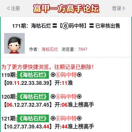
注册
登录
171期：海枯石烂 〓【⑥码中特】〓 已审核出售
作者
：
海枯石烂
浏览量
：
7847
为了更方便快捷浏览，往期记录已删除！
119期:
《海枯石烂》
🏵️
⑥码中特
🏵️
【09.
11
.22.33.38.39】开:
11
准
120期:
《海枯石烂》
🏵️
⑥码中特
🏵️
【
06
.12.27.32.37.45】开:
06
准上榜高手
121期:
《海枯石烂》
🏵️
⑥码中特
🏵️
【10.27.37.39.43.
44
】开:
44
准上榜高手