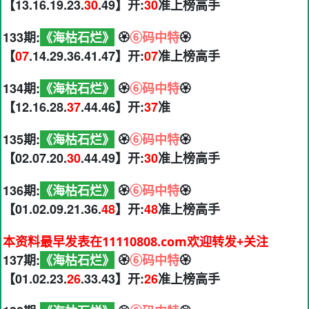
【13.16.19.23.
30
.49】开:
30
准上榜高手
133期:
《海枯石烂》
🏵️
⑥码中特
🏵️
【
07
.14.29.36.41.47】开:
07
准上榜高手
134期:
《海枯石烂》
🏵️
⑥码中特
🏵️
【12.16.28.
37
.44.46】开:
37
准
135期:
《海枯石烂》
🏵️
⑥码中特
🏵️
【02.07.20.
30
.44.49】开:
30
准上榜高手
136期:
《海枯石烂》
🏵️
⑥码中特
🏵️
【01.02.09.21.36.
48
】开:
48
准上榜高手
本资料最早发表在11110808.com欢迎转发+关注
137期:
《海枯石烂》
🏵️
⑥码中特
🏵️
【01.02.23.
26
.33.43】开:
26
准上榜高手