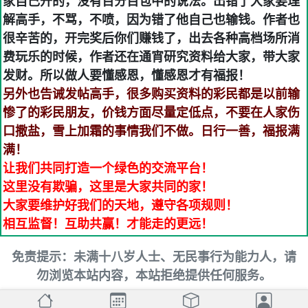
家自己开的，没有百分百包中的说法。出错了大家要理
解高手，不骂，不喷，因为错了他自己也输钱。作者也
很辛苦的，开完奖后你们赚钱了，出去各种高档场所消
费玩乐的时候，作者还在通宵研究资料给大家，带大家
发财。所以做人要懂感恩，懂感恩才有福报！
另外也告诫发帖高手，很多购买资料的彩民都是以前输
惨了的彩民朋友，价钱方面尽量定低点，不要在人家伤
口撒盐，雪上加霜的事情我们不做。日行一善，福报满
满！
让我们共同打造一个绿色的交流平台！
这里没有欺骗，这里是大家共同的家！
大家要维护好我们的天地，遵守各项规则！
相互监督！互助共赢！才能走的更远！
免责提示：未满十八岁人士、无民事行为能力人，请
勿浏览本站内容，本站拒绝提供任何服务。
版权所有 不得转载 © 富甲一方高手论坛