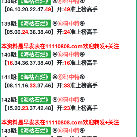
138期:
《海枯石烂》
🏵️
⑥码中特
🏵️
【06.10.20.22.47.
49
】开:
49
准上榜高手
139期:
《海枯石烂》
🏵️
⑥码中特
🏵️
【05.06.
24
.36.38.40】开:
24
准上榜高手
本资料最早发表在11110808.com欢迎转发+关注
140期:
《海枯石烂》
🏵️
⑥码中特
🏵️
【
16
.34.36.37.38.40】开:
16
准上榜高手
141期:
《海枯石烂》
🏵️
⑥码中特
🏵️
【08.11.16.
33
.37.46】开:
33
准上榜高手
142期:
《海枯石烂》
🏵️
⑥码中特
🏵️
【15.20.
23
.37.42.48】开:
23
准上榜高手
本资料最早发表在11110808.com欢迎转发+关注
143期:
《海枯石烂》
🏵️
⑥码中特
🏵️