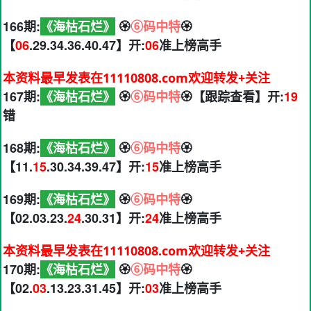
166期:
《海枯石烂》
🏵️
⑥码中特
🏵️
【
06
.29.34.36.40.47】开:
06
准上榜高手
本资料最早发表在11110808.com欢迎转发+关注
167期:
《海枯石烂》
🏵️
⑥码中特
🏵️【跟踪查看】开:
19
错
168期:
《海枯石烂》
🏵️
⑥码中特
🏵️
【11.
15
.30.34.39.47】开:
15
准上榜高手
169期:
《海枯石烂》
🏵️
⑥码中特
🏵️
【02.03.23.
24
.30.31】开:
24
准上榜高手
本资料最早发表在11110808.com欢迎转发+关注
170期:
《海枯石烂》
🏵️
⑥码中特
🏵️
【02.
03
.13.23.31.45】开:
03
准上榜高手