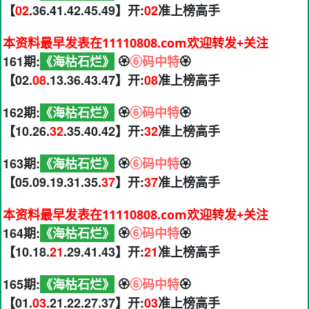
【
02
.36.41.42.45.49】开:
02
准上榜高手
本资料最早发表在11110808.com欢迎转发+关注
161期:
《海枯石烂》
🏵️
⑥码中特
🏵️
【02.
08
.13.36.43.47】开:
08
准上榜高手
162期:
《海枯石烂》
🏵️
⑥码中特
🏵️
【10.26.
32
.35.40.42】开:
32
准上榜高手
163期:
《海枯石烂》
🏵️
⑥码中特
🏵️
【05.09.19.31.35.
37
】开:
37
准上榜高手
本资料最早发表在11110808.com欢迎转发+关注
164期:
《海枯石烂》
🏵️
⑥码中特
🏵️
【10.18.
21
.29.41.43】开:
21
准上榜高手
165期:
《海枯石烂》
🏵️
⑥码中特
🏵️
【01.
03
.21.22.27.37】开:
03
准上榜高手