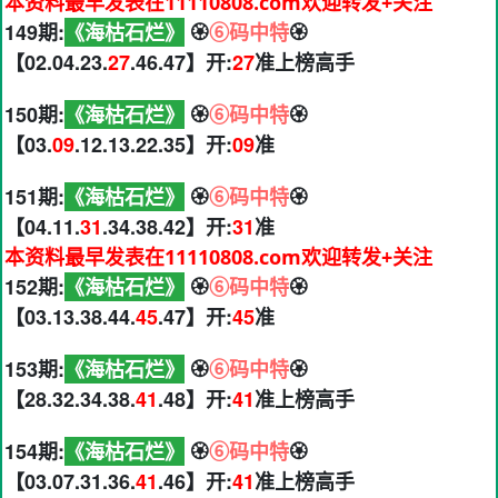
本资料最早发表在11110808.com欢迎转发+关注
149期:
《海枯石烂》
🏵️
⑥码中特
🏵️
【02.04.23.
27
.46.47】开:
27
准上榜高手
150期:
《海枯石烂》
🏵️
⑥码中特
🏵️
【03.
09
.12.13.22.35】开:
09
准
151期:
《海枯石烂》
🏵️
⑥码中特
🏵️
【04.11.
31
.34.38.42】开:
31
准
本资料最早发表在11110808.com欢迎转发+关注
152期:
《海枯石烂》
🏵️
⑥码中特
🏵️
【03.13.38.44.
45
.47】开:
45
准
153期:
《海枯石烂》
🏵️
⑥码中特
🏵️
【28.32.34.38.
41
.48】开:
41
准上榜高手
154期:
《海枯石烂》
🏵️
⑥码中特
🏵️
【03.07.31.36.
41
.46】开:
41
准上榜高手